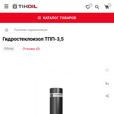
0
0
КАТАЛОГ ТОВАРОВ
Рулонная гидроизоляция
Гидростеклоизол ТПП-3,5
Обзор
Отзывы (0)
Добав
в
избра
Добав
к
сравн